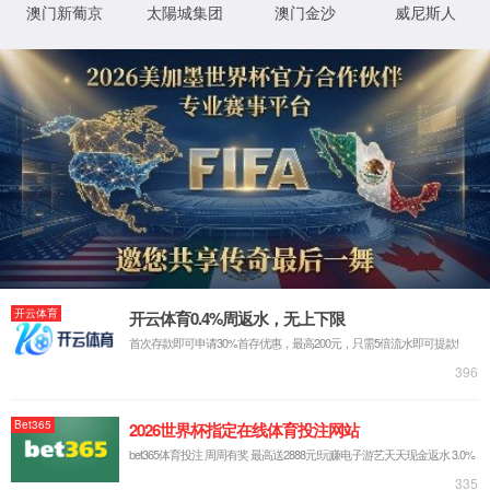
详细错误信息:
IIS Web Core
:80/en/index.aspx
模块
请求的
URL
MapRequestHan
通知
dler
C:\sites\udimc\en\index.aspx
物理路
径
StaticFile
处理程
序
登录方
匿名
法
0x80070002
错误代
码
登录用
匿名
户
详细信息:
此错误表明文件或目录在服务器上不存在。请创建文件或目录并重新尝试请
求。
查看详细信息 »
XML 地图