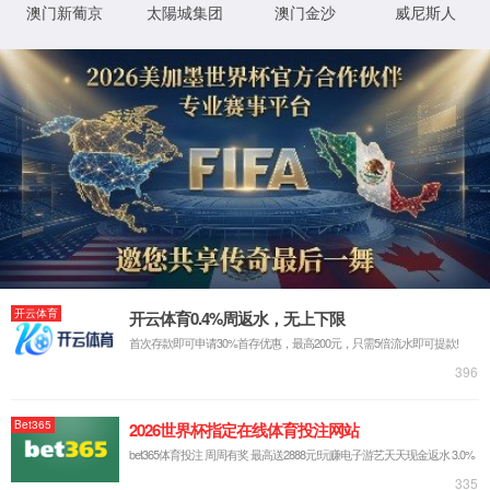
详细错误信息:
IIS Web Core
:80/en/index.html
模块
请求的
URL
MapRequestHan
通知
dler
C:\sites\udimc\en\index.html
物理路
径
StaticFile
处理程
序
登录方
匿名
法
0x80070002
错误代
码
登录用
匿名
户
详细信息:
此错误表明文件或目录在服务器上不存在。请创建文件或目录并重新尝试请
求。
查看详细信息 »
XML 地图