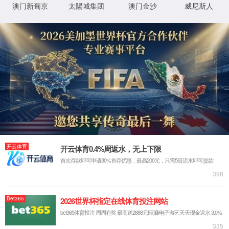
详细错误信息:
IIS Web Core
:80/GMPProductionManagement/inde
模块
请求的
x.aspx
URL
MapRequestHan
通知
dler
C:\sites\udimc\GMPProductionManag
物理路
ement\index.aspx
径
StaticFile
处理程
序
登录方
匿名
法
0x80070002
错误代
码
登录用
匿名
户
详细信息:
此错误表明文件或目录在服务器上不存在。请创建文件或目录并重新尝试请
求。
查看详细信息 »
XML 地图