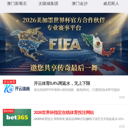
详细错误信息:
IIS Web Core
:80/honor.html
模块
请求的
URL
MapRequestHan
通知
dler
C:\sites\udimc\honor.html
物理路
径
StaticFile
处理程
序
登录方
匿名
法
0x80070002
错误代
码
登录用
匿名
户
详细信息:
此错误表明文件或目录在服务器上不存在。请创建文件或目录并重新尝试请
求。
查看详细信息 »
XML 地图