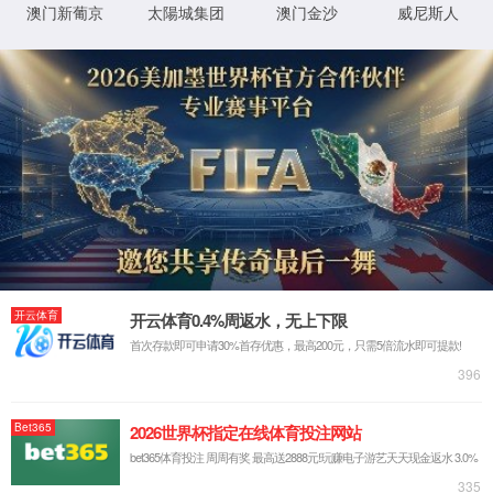
详细错误信息:
IIS Web Core
:80/index.html
模块
请求的
URL
MapRequestHan
通知
dler
C:\sites\udimc\index.html
物理路
径
StaticFile
处理程
序
登录方
匿名
法
0x80070002
错误代
码
登录用
匿名
户
详细信息:
此错误表明文件或目录在服务器上不存在。请创建文件或目录并重新尝试请
求。
查看详细信息 »
XML 地图