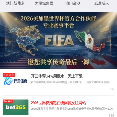
详细错误信息:
IIS Web Core
:80/CompanyNews/list.aspx?page=2
模块
请求的
URL
MapRequestHan
通知
dler
C:\sites\udimc\CompanyNews\list.asp
物理路
x
径
StaticFile
处理程
序
登录方
匿名
法
0x80070002
错误代
码
登录用
匿名
户
详细信息:
此错误表明文件或目录在服务器上不存在。请创建文件或目录并重新尝试请
求。
查看详细信息 »
XML 地图